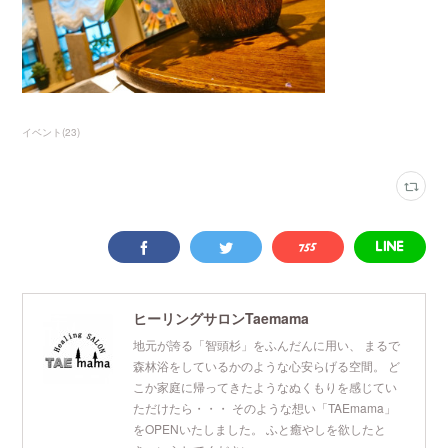
イベント
(
23
)
ヒーリングサロンTaemama
地元が誇る「智頭杉」をふんだんに用い、 まるで
森林浴をしているかのような心安らげる空間。 ど
こか家庭に帰ってきたようなぬくもりを感じてい
ただけたら・・・ そのような想い「TAEmama」
をOPENいたしました。 ふと癒やしを欲したと